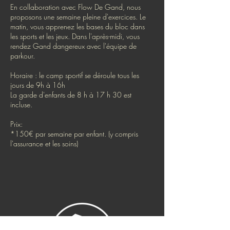
En collaboration avec Flow De Gand, nous
proposons une semaine pleine d'exercices. Le
matin, vous apprenez les bases du bloc dans
les sports et les jeux. Dans l'après-midi, vous
rendez Gand dangereux avec l'équipe de
parkour.
Horaire : le camp sportif se déroule tous les
jours de 9h à 16h
La garde d'enfants de 8 h à 17 h 30 est
incluse.
Prix:
*150€ par semaine par enfant. (y compris
l'assurance et les soins)