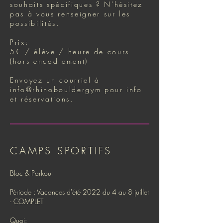
souhaits spécifiques ? N'hésitez
pas à vous renseigner sur les
possibilités.
Prix:
5€ / élève / heure de cours
(hors encadrement)
Envoyez un courriel à
info@rhinobouldergym pour info
et réservations.
CAMPS SPORTIFS
Bloc & Parkour
Période : Vacances d'été 2022 du 4 au 8 juillet
- COMPLET
Quoi: