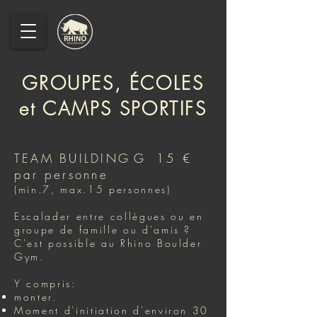
GROUPES, ÉCOLES
et CAMPS SPORTIFS
TEAM BUILDING
G
15 €
par personne
(min.7, max.15 personnes)
Escalader entre collègues ou en
groupe de famille ou d'amis ?
C'est possible au Rhino Boulder
Gym.
Y compris:
monter.
Moment d'initiation d'environ 30