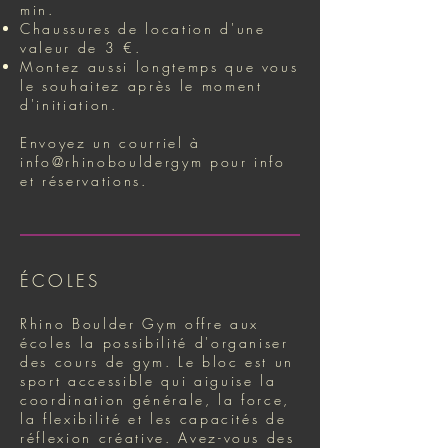
min.
Chaussures de location d'une
valeur de 3 €.
Montez aussi longtemps que vous
le souhaitez après le moment
d'initiation.
Envoyez un courriel à
info@rhinobouldergym pour info
et réservations.
ÉCOLES
Rhino Boulder Gym offre aux
écoles la possibilité d'organiser
des cours de gym. Le bloc est un
sport accessible qui aiguise la
coordination générale, la force,
la flexibilité et les capacités de
réflexion créative. Avez-vous des