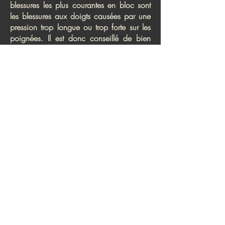
blessures les plus courantes en bloc sont
les blessures aux doigts causées par une
pression trop longue ou trop forte sur les
poignées. Il est donc conseillé de bien
s'échauffer au préalable sur des blocs
faciles. Pour que le bloc reste amusant et
sûr pour tout le monde, vous devez tenir
compte d'un certain nombre de choses.
Notre personnel est toujours disponible
pour répondre à toutes vos questions et
assurez-vous de lire notre
règlement
intérieur
.